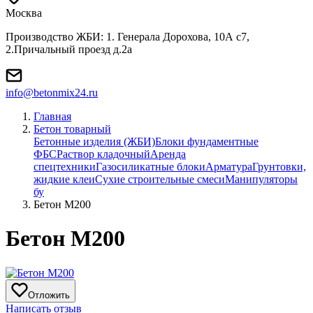
Москва
Производство ЖБИ: 1. Генерала Дорохова, 10А с7,
2.Причальный проезд д.2а
info@betonmix24.ru
Главная
Бетон товарный
Бетонные изделия (ЖБИ)
Блоки фундаментные
ФБС
Раствор кладочный
Аренда
спецтехники
Газосиликатные блоки
Арматура
Грунтовки,
жидкие клеи
Сухие строительные смеси
Манипуляторы
бу
Бетон М200
Бетон М200
Отложить
Написать отзыв